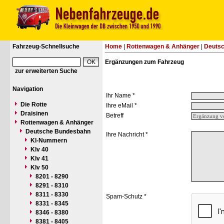
Fahrzeug-Schnellsuche
Home
|
Rottenwagen & Anhänger
|
Deuts
Ergänzungen zum Fahrzeug
zur erweiterten Suche
Navigation
Ihr Name *
Die Rotte
Ihre eMail *
Draisinen
Betreff
Rottenwagen & Anhänger
Deutsche Bundesbahn
Ihre Nachricht *
Kl-Nummern
Klv 40
Klv 41
Klv 50
8201 - 8290
8291 - 8310
8311 - 8330
Spam-Schutz *
8331 - 8345
8346 - 8380
8381 - 8405