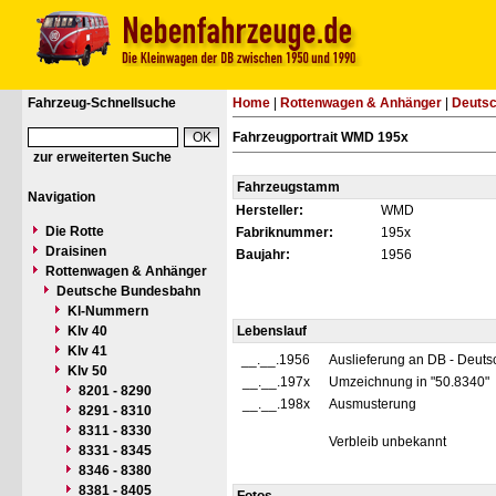
Fahrzeug-Schnellsuche
Home
|
Rottenwagen & Anhänger
|
Deuts
Fahrzeugportrait WMD 195x
zur erweiterten Suche
Fahrzeugstamm
Navigation
Hersteller:
WMD
Die Rotte
Fabriknummer:
195x
Draisinen
Baujahr:
1956
Rottenwagen & Anhänger
Deutsche Bundesbahn
Kl-Nummern
Klv 40
Lebenslauf
Klv 41
__.__.1956
Auslieferung an DB - Deut
Klv 50
__.__.197x
Umzeichnung in "50.8340"
8201 - 8290
__.__.198x
Ausmusterung
8291 - 8310
8311 - 8330
Verbleib unbekannt
8331 - 8345
8346 - 8380
8381 - 8405