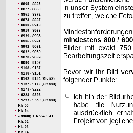
8805 - 8826
in unser System einste
8827 - 8850
zu treffen, welche Fot
8851 - 8872
8873 - 8887
8888 - 8918
Mindestanforderungen: 
8919 - 8938
8939 - 8985
mindestens 800 / 600
8986 - 8991
Bilder mit exakt 75
8992 - 9031
9032 - 9069
Bearbeitungszeit ersp
9070 - 9089
9090 - 9107
9108 - 9137
Bevor wir Ihr Bild ve
9138 - 9161
folgender Punkte:
9162 - 9164 (Klv 53)
9162 - 9172 (Umbau)
9173 - 9222
9223 - 9252
Ich bin der Bildur
9253 - 9360 (Umbau)
habe die Nutzun
Klv 53
Klv 54
ausdrücklich erha
Anhäng. f. Klv 40 / 41
Projekt von jeglich
Kla 01
Kla 03
Kla 04