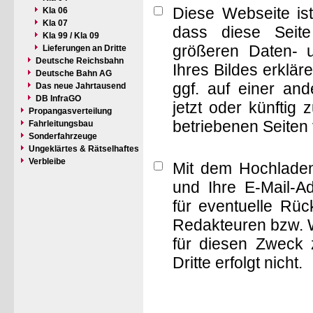
Diese Webseite is
Kla 06
Kla 07
dass diese Seite 
Kla 99 / Kla 09
größeren Daten- 
Lieferungen an Dritte
Deutsche Reichsbahn
Ihres Bildes erklä
Deutsche Bahn AG
ggf. auf einer a
Das neue Jahrtausend
DB InfraGO
jetzt oder künftig
Propangasverteilung
betriebenen Seiten
Fahrleitungsbau
Sonderfahrzeuge
Ungeklärtes & Rätselhaftes
Verbleibe
Mit dem Hochladen
und Ihre E-Mail-A
für eventuelle Rü
Redakteuren bzw. W
für diesen Zweck 
Dritte erfolgt nicht.