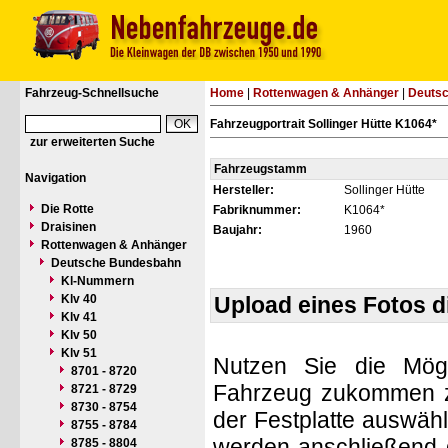
Fahrzeug-Schnellsuche
Home
|
Rottenwagen & Anhänger
|
Deuts
Fahrzeugportrait Sollinger Hütte K1064*
zur erweiterten Suche
Fahrzeugstamm
Navigation
Hersteller:
Sollinger Hütte
Die Rotte
Fabriknummer:
K1064*
Draisinen
Baujahr:
1960
Rottenwagen & Anhänger
Deutsche Bundesbahn
Kl-Nummern
Klv 40
Upload eines Fotos 
Klv 41
Klv 50
Klv 51
Nutzen Sie die Mögl
8701 - 8720
Fahrzeug zukommen zu 
8721 - 8729
8730 - 8754
der Festplatte auswäh
8755 - 8784
werden anschließend d
8785 - 8804