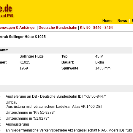
Home
News
tenwagen & Anhänger
|
Deutsche Bundesbahn
|
Klv 50
|
8446 - 8464
trait Sollinger Hütte K1025
tamm
Sollinger Hütte
Typ:
45 M
mer:
K1025
Bauart:
B-dm
1959
Spurweite:
1435 mm
9
Auslieferung an DB - Deutsche Bundesbahn [D] "Klv 50-8447"
7
Umbau
[Ausrüstung mit hydraulischem Ladekran Atlas AK 1400 DB]
7
Umzeichnung in "Klv 51-9273"
x
Umzeichnung in "51.9273"
x
Ausmusterung
5
an Niederrheinische Verkehrsbetriebe Aktiengesellschaft NIAG, Moers [D] "Skl