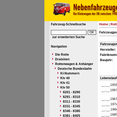
Fahrzeug-Schnellsuche
Home
|
Rot
Fahrzeugpor
zur erweiterten Suche
Fahrzeugs
Navigation
Hersteller:
Die Rotte
Fabriknum
Draisinen
Baujahr:
Rottenwagen & Anhänger
Deutsche Bundesbahn
Kl-Nummern
Klv 40
Lebenslauf
Klv 41
__.__.195
Klv 50
__.__.196
8201 - 8290
8291 - 8310
__.__.196
8311 - 8330
__.__.197
8331 - 8345
__.__.198
8346 - 8380
__.__.198
8381 - 8405