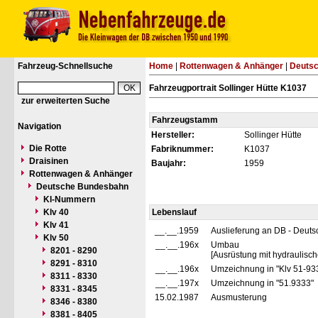
Fahrzeug-Schnellsuche
Home
|
Rottenwagen & Anhänger
|
Deuts
Fahrzeugportrait Sollinger Hütte K1037
zur erweiterten Suche
Fahrzeugstamm
Navigation
Hersteller:
Sollinger Hütte
Die Rotte
Fabriknummer:
K1037
Draisinen
Baujahr:
1959
Rottenwagen & Anhänger
Deutsche Bundesbahn
Kl-Nummern
Klv 40
Lebenslauf
Klv 41
__.__.1959
Auslieferung an DB - Deut
Klv 50
__.__.196x
Umbau
8201 - 8290
[Ausrüstung mit hydraulisc
8291 - 8310
__.__.196x
Umzeichnung in "Klv 51-93
8311 - 8330
__.__.197x
Umzeichnung in "51.9333"
8331 - 8345
15.02.1987
Ausmusterung
8346 - 8380
8381 - 8405