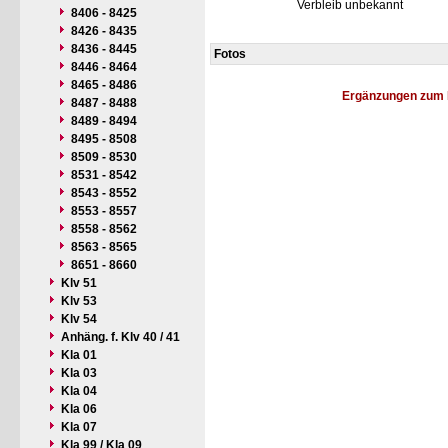
Verbleib unbekannt
8406 - 8425
8426 - 8435
8436 - 8445
Fotos
8446 - 8464
8465 - 8486
Ergänzungen zum 
8487 - 8488
8489 - 8494
8495 - 8508
8509 - 8530
8531 - 8542
8543 - 8552
8553 - 8557
8558 - 8562
8563 - 8565
8651 - 8660
Klv 51
Klv 53
Klv 54
Anhäng. f. Klv 40 / 41
Kla 01
Kla 03
Kla 04
Kla 06
Kla 07
Kla 99 / Kla 09