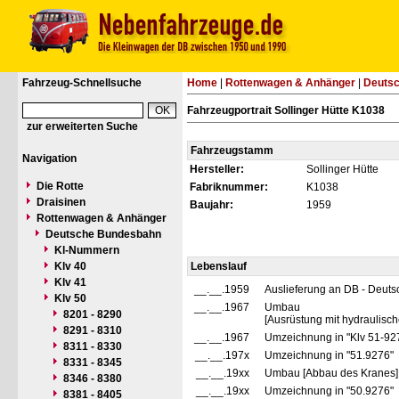
Fahrzeug-Schnellsuche
Home
|
Rottenwagen & Anhänger
|
Deuts
Fahrzeugportrait Sollinger Hütte K1038
zur erweiterten Suche
Fahrzeugstamm
Navigation
Hersteller:
Sollinger Hütte
Die Rotte
Fabriknummer:
K1038
Draisinen
Baujahr:
1959
Rottenwagen & Anhänger
Deutsche Bundesbahn
Kl-Nummern
Klv 40
Lebenslauf
Klv 41
__.__.1959
Auslieferung an DB - Deut
Klv 50
__.__.1967
Umbau
8201 - 8290
[Ausrüstung mit hydraulisc
8291 - 8310
__.__.1967
Umzeichnung in "Klv 51-92
8311 - 8330
__.__.197x
Umzeichnung in "51.9276"
8331 - 8345
__.__.19xx
Umbau [Abbau des Kranes]
8346 - 8380
__.__.19xx
Umzeichnung in "50.9276"
8381 - 8405