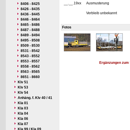
__.__.19xx
Ausmusterung
8406 - 8425
8426 - 8435
Verbleib unbekannt
8436 - 8445
8446 - 8464
8465 - 8486
Fotos
8487 - 8488
8489 - 8494
8495 - 8508
8509 - 8530
8531 - 8542
8543 - 8552
8553 - 8557
Ergänzungen zum 
8558 - 8562
8563 - 8565
8651 - 8660
Klv 51
Klv 53
Klv 54
Anhäng. f. Klv 40 / 41
Kla 01
Kla 03
Kla 04
Kla 06
Kla 07
Kla 99 / Kla 09