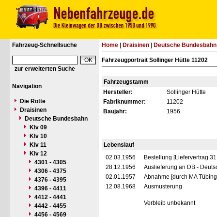
Fahrzeug-Schnellsuche
Home
|
Draisinen
|
Deutsche Bundesbahn
Fahrzeugportrait Sollinger Hütte 11202
zur erweiterten Suche
Fahrzeugstamm
Navigation
Hersteller:
Sollinger Hütte
Die Rotte
Fabriknummer:
11202
Draisinen
Baujahr:
1956
Deutsche Bundesbahn
Klv 09
Klv 10
Klv 11
Lebenslauf
Klv 12
02.03.1956
Bestellung [Liefervertrag 
4301 - 4305
28.12.1956
Auslieferung an DB - Deut
4306 - 4375
02.01.1957
Abnahme [durch MA Tübing
4376 - 4395
12.08.1968
Ausmusterung
4396 - 4411
4412 - 4441
Verbleib unbekannt
4442 - 4455
4456 - 4569