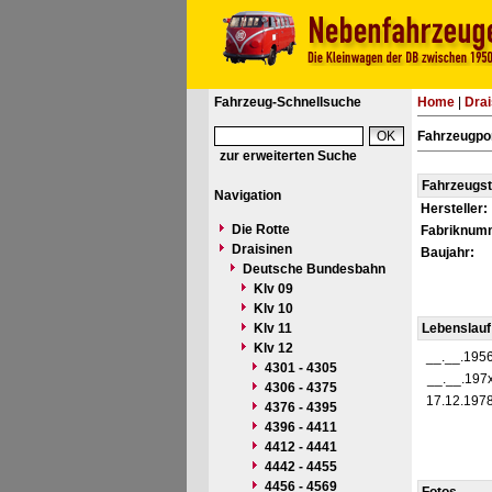
Fahrzeug-Schnellsuche
Home
|
Drai
Fahrzeugpor
zur erweiterten Suche
Fahrzeugs
Navigation
Hersteller:
Die Rotte
Fabriknum
Draisinen
Baujahr:
Deutsche Bundesbahn
Klv 09
Klv 10
Klv 11
Lebenslauf
Klv 12
__.__.195
4301 - 4305
__.__.197
4306 - 4375
17.12.197
4376 - 4395
4396 - 4411
4412 - 4441
4442 - 4455
4456 - 4569