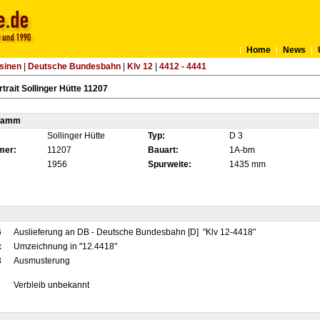
Home
News
sinen
|
Deutsche Bundesbahn
|
Klv 12
|
4412 - 4441
trait Sollinger Hütte 11207
tamm
Sollinger Hütte
Typ:
D 3
mer:
11207
Bauart:
1A-bm
1956
Spurweite:
1435 mm
6
Auslieferung an DB - Deutsche Bundesbahn [D] "Klv 12-4418"
x
Umzeichnung in "12.4418"
8
Ausmusterung
Verbleib unbekannt