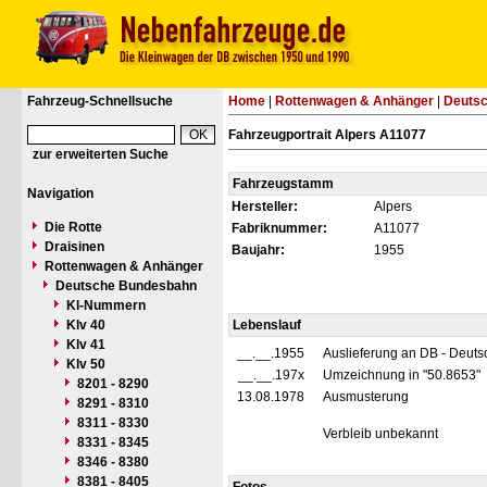
Fahrzeug-Schnellsuche
Home
|
Rottenwagen & Anhänger
|
Deuts
Fahrzeugportrait Alpers A11077
zur erweiterten Suche
Fahrzeugstamm
Navigation
Hersteller:
Alpers
Die Rotte
Fabriknummer:
A11077
Draisinen
Baujahr:
1955
Rottenwagen & Anhänger
Deutsche Bundesbahn
Kl-Nummern
Klv 40
Lebenslauf
Klv 41
__.__.1955
Auslieferung an DB - Deut
Klv 50
__.__.197x
Umzeichnung in "50.8653"
8201 - 8290
13.08.1978
Ausmusterung
8291 - 8310
8311 - 8330
Verbleib unbekannt
8331 - 8345
8346 - 8380
8381 - 8405