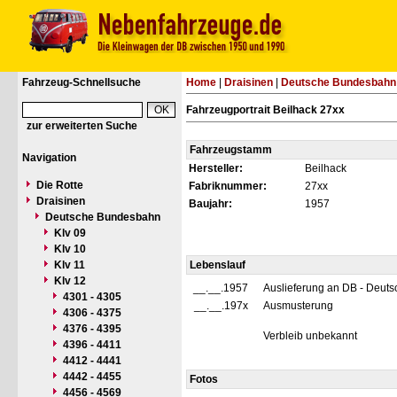
Fahrzeug-Schnellsuche
Home
|
Draisinen
|
Deutsche Bundesbahn
Fahrzeugportrait Beilhack 27xx
zur erweiterten Suche
Fahrzeugstamm
Navigation
Hersteller:
Beilhack
Die Rotte
Fabriknummer:
27xx
Draisinen
Baujahr:
1957
Deutsche Bundesbahn
Klv 09
Klv 10
Klv 11
Lebenslauf
Klv 12
__.__.1957
Auslieferung an DB - Deut
4301 - 4305
__.__.197x
Ausmusterung
4306 - 4375
4376 - 4395
Verbleib unbekannt
4396 - 4411
4412 - 4441
4442 - 4455
Fotos
4456 - 4569