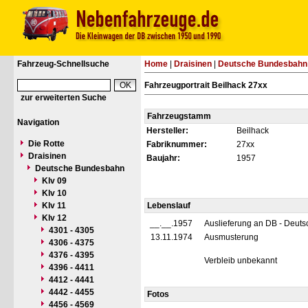
Fahrzeug-Schnellsuche
Home
|
Draisinen
|
Deutsche Bundesbahn
Fahrzeugportrait Beilhack 27xx
zur erweiterten Suche
Fahrzeugstamm
Navigation
Hersteller:
Beilhack
Die Rotte
Fabriknummer:
27xx
Draisinen
Baujahr:
1957
Deutsche Bundesbahn
Klv 09
Klv 10
Klv 11
Lebenslauf
Klv 12
__.__.1957
Auslieferung an DB - Deut
4301 - 4305
13.11.1974
Ausmusterung
4306 - 4375
4376 - 4395
Verbleib unbekannt
4396 - 4411
4412 - 4441
4442 - 4455
Fotos
4456 - 4569