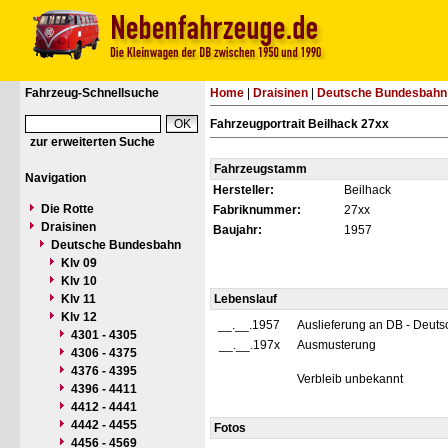
Fahrzeug-Schnellsuche
Home
|
Draisinen
|
Deutsche Bundesbahn
Fahrzeugportrait Beilhack 27xx
zur erweiterten Suche
Fahrzeugstamm
Navigation
Hersteller:
Beilhack
Die Rotte
Fabriknummer:
27xx
Draisinen
Baujahr:
1957
Deutsche Bundesbahn
Klv 09
Klv 10
Klv 11
Lebenslauf
Klv 12
__.__.1957
Auslieferung an DB - Deut
4301 - 4305
__.__.197x
Ausmusterung
4306 - 4375
4376 - 4395
Verbleib unbekannt
4396 - 4411
4412 - 4441
4442 - 4455
Fotos
4456 - 4569