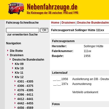
Fahrzeug-Schnellsuche
Home
|
Draisinen
|
Deutsche Bundesbahn
Fahrzeugportrait Sollinger Hütte 111xx
zur erweiterten Suche
Fahrzeugstamm
Navigation
Hersteller:
Sollinger Hütte
Die Rotte
Fabriknummer:
111xx
Draisinen
Baujahr:
1956
Deutsche Bundesbahn
Klv 09
Klv 10
Klv 11
Lebenslauf
Klv 12
__.__.1956
Auslieferung an DB - Deut
4301 - 4305
__.__.197x
Ausmusterung
4306 - 4375
4376 - 4395
Verbleib unbekannt
4396 - 4411
4412 - 4441
4442 - 4455
Fotos
4456 - 4569