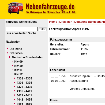
Fahrzeug-Schnellsuche
Home
|
Draisinen
|
Deutsche Bundesbahn
Fahrzeugportrait Alpers 11197
zur erweiterten Suche
Fahrzeugstamm
Navigation
Hersteller:
Alpers
Die Rotte
Fabriknummer:
11197
Draisinen
Baujahr:
1956
Deutsche Bundesbahn
Klv 09
Klv 10
Klv 11
Lebenslauf
Klv 12
__.__.1956
Auslieferung an DB - Deut
4301 - 4305
07.07.1963
Ausmusterung
4306 - 4375
4376 - 4395
Verbleib unbekannt
4396 - 4411
4412 - 4441
4442 - 4455
Fotos
4456 - 4569