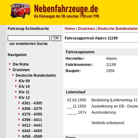
Fahrzeug-Schnellsuche
Home
|
Draisinen
|
Deutsche Bundesbahn
Fahrzeugportrait Alpers 11199
zur erweiterten Suche
Fahrzeugstamm
Navigation
Hersteller:
Alpers
Die Rotte
Fabriknummer:
11199
Draisinen
Baujahr:
1956
Deutsche Bundesbahn
Klv 09
Klv 10
Klv 11
Lebenslauf
Klv 12
02.03.1956
Bestellung [Liefervertrag 
4301 - 4305
__.11.1956
Auslieferung an DB - Deut
4306 - 4375
__.__.197x
Ausmusterung
4376 - 4395
4396 - 4411
Verbleib unbekannt
4412 - 4441
4442 - 4455
4456 - 4569