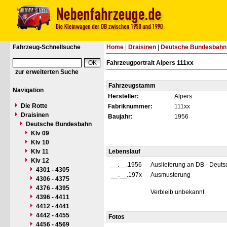
Fahrzeug-Schnellsuche
Home
|
Draisinen
|
Deutsche Bundesbahn
Fahrzeugportrait Alpers 111xx
zur erweiterten Suche
Fahrzeugstamm
Navigation
Hersteller:
Alpers
Die Rotte
Fabriknummer:
111xx
Draisinen
Baujahr:
1956
Deutsche Bundesbahn
Klv 09
Klv 10
Klv 11
Lebenslauf
Klv 12
__.__.1956
Auslieferung an DB - Deut
4301 - 4305
__.__.197x
Ausmusterung
4306 - 4375
4376 - 4395
Verbleib unbekannt
4396 - 4411
4412 - 4441
4442 - 4455
Fotos
4456 - 4569