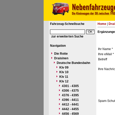
Fahrzeug-Schnellsuche
Home
|
Drai
Ergänzunge
zur erweiterten Suche
Navigation
Ihr Name *
Die Rotte
Ihre eMail *
Draisinen
Betreff
Deutsche Bundesbahn
Klv 09
Ihre Nachric
Klv 10
Klv 11
Klv 12
4301 - 4305
4306 - 4375
4376 - 4395
4396 - 4411
Spam-Schut
4412 - 4441
4442 - 4455
4456 - 4569