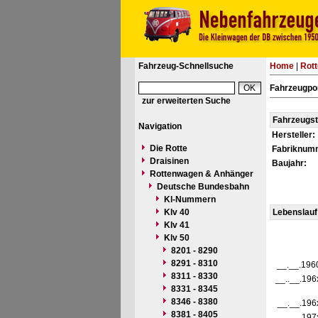
Fahrzeug-Schnellsuche
Home
|
Rot
Fahrzeugpor
zur erweiterten Suche
Fahrzeugs
Navigation
Hersteller:
Die Rotte
Fabriknum
Draisinen
Baujahr:
Rottenwagen & Anhänger
Deutsche Bundesbahn
Kl-Nummern
Klv 40
Lebenslauf
Klv 41
Klv 50
8201 - 8290
8291 - 8310
__.__.196
8311 - 8330
__..__.196
8331 - 8345
8346 - 8380
__.__.196
8381 - 8405
__.__.197