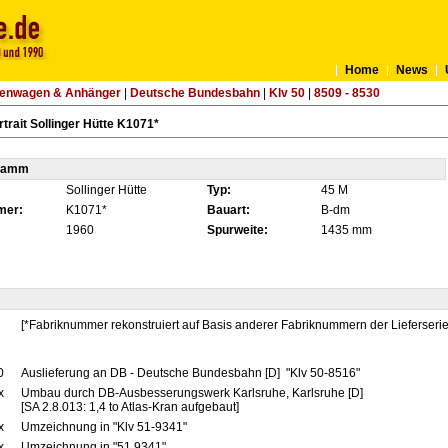
Home
News
tenwagen & Anhänger
|
Deutsche Bundesbahn
|
Klv 50
|
8509 - 8530
trait Sollinger Hütte K1071*
tamm
Sollinger Hütte
Typ:
45 M
mer:
K1071*
Bauart:
B-dm
1960
Spurweite:
1435 mm
[*Fabriknummer rekonstruiert auf Basis anderer Fabriknummern der Lieferser
0
Auslieferung an DB - Deutsche Bundesbahn [D] "Klv 50-8516"
x
Umbau durch DB-Ausbesserungswerk Karlsruhe, Karlsruhe [D]
[SA 2.8.013: 1,4 to Atlas-Kran aufgebaut]
x
Umzeichnung in "Klv 51-9341"
x
Umzeichnung in "51.9341"