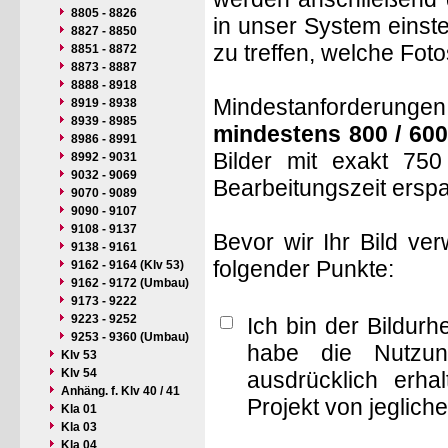
8805 - 8826
in unser System einste
8827 - 8850
zu treffen, welche Fot
8851 - 8872
8873 - 8887
8888 - 8918
Mindestanforderungen: 
8919 - 8938
8939 - 8985
mindestens 800 / 600
8986 - 8991
Bilder mit exakt 75
8992 - 9031
9032 - 9069
Bearbeitungszeit ersp
9070 - 9089
9090 - 9107
9108 - 9137
Bevor wir Ihr Bild ve
9138 - 9161
folgender Punkte:
9162 - 9164 (Klv 53)
9162 - 9172 (Umbau)
9173 - 9222
9223 - 9252
Ich bin der Bildur
9253 - 9360 (Umbau)
habe die Nutzun
Klv 53
Klv 54
ausdrücklich erha
Anhäng. f. Klv 40 / 41
Projekt von jeglich
Kla 01
Kla 03
Kla 04