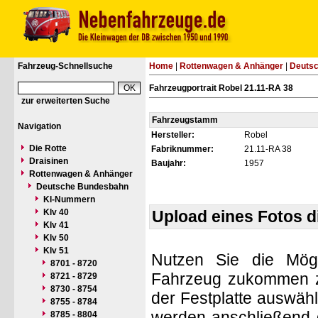
Fahrzeug-Schnellsuche
Home
|
Rottenwagen & Anhänger
|
Deuts
Fahrzeugportrait Robel 21.11-RA 38
zur erweiterten Suche
Fahrzeugstamm
Navigation
Hersteller:
Robel
Die Rotte
Fabriknummer:
21.11-RA 38
Draisinen
Baujahr:
1957
Rottenwagen & Anhänger
Deutsche Bundesbahn
Kl-Nummern
Klv 40
Upload eines Fotos 
Klv 41
Klv 50
Klv 51
Nutzen Sie die Mögl
8701 - 8720
Fahrzeug zukommen zu 
8721 - 8729
8730 - 8754
der Festplatte auswäh
8755 - 8784
werden anschließend d
8785 - 8804