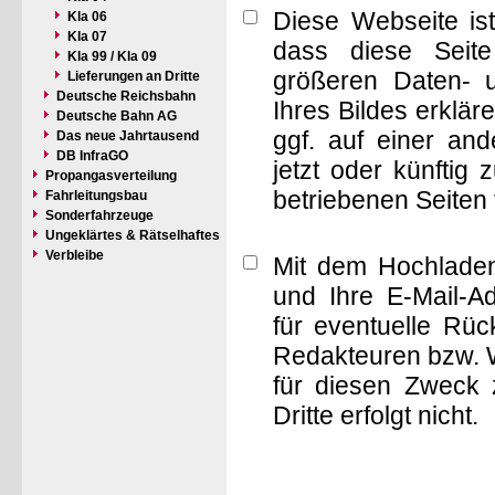
Diese Webseite is
Kla 06
Kla 07
dass diese Seite 
Kla 99 / Kla 09
größeren Daten- 
Lieferungen an Dritte
Deutsche Reichsbahn
Ihres Bildes erklä
Deutsche Bahn AG
ggf. auf einer a
Das neue Jahrtausend
DB InfraGO
jetzt oder künftig
Propangasverteilung
betriebenen Seiten
Fahrleitungsbau
Sonderfahrzeuge
Ungeklärtes & Rätselhaftes
Verbleibe
Mit dem Hochladen
und Ihre E-Mail-A
für eventuelle Rü
Redakteuren bzw. W
für diesen Zweck 
Dritte erfolgt nicht.