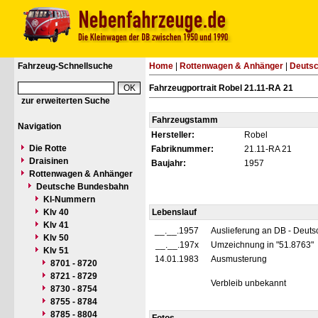
Fahrzeug-Schnellsuche
Home
|
Rottenwagen & Anhänger
|
Deuts
Fahrzeugportrait Robel 21.11-RA 21
zur erweiterten Suche
Fahrzeugstamm
Navigation
Hersteller:
Robel
Die Rotte
Fabriknummer:
21.11-RA 21
Draisinen
Baujahr:
1957
Rottenwagen & Anhänger
Deutsche Bundesbahn
Kl-Nummern
Klv 40
Lebenslauf
Klv 41
__.__.1957
Auslieferung an DB - Deut
Klv 50
__.__.197x
Umzeichnung in "51.8763"
Klv 51
14.01.1983
Ausmusterung
8701 - 8720
8721 - 8729
Verbleib unbekannt
8730 - 8754
8755 - 8784
8785 - 8804