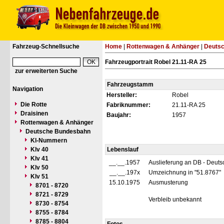
Fahrzeug-Schnellsuche
Home
|
Rottenwagen & Anhänger
|
Deuts
Fahrzeugportrait Robel 21.11-RA 25
zur erweiterten Suche
Fahrzeugstamm
Navigation
Hersteller:
Robel
Die Rotte
Fabriknummer:
21.11-RA 25
Draisinen
Baujahr:
1957
Rottenwagen & Anhänger
Deutsche Bundesbahn
Kl-Nummern
Klv 40
Lebenslauf
Klv 41
__.__.1957
Auslieferung an DB - Deut
Klv 50
__.__.197x
Umzeichnung in "51.8767"
Klv 51
15.10.1975
Ausmusterung
8701 - 8720
8721 - 8729
Verbleib unbekannt
8730 - 8754
8755 - 8784
8785 - 8804