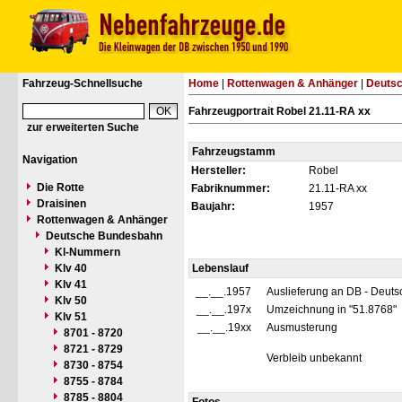
Fahrzeug-Schnellsuche
Home
|
Rottenwagen & Anhänger
|
Deuts
Fahrzeugportrait Robel 21.11-RA xx
zur erweiterten Suche
Fahrzeugstamm
Navigation
Hersteller:
Robel
Die Rotte
Fabriknummer:
21.11-RA xx
Draisinen
Baujahr:
1957
Rottenwagen & Anhänger
Deutsche Bundesbahn
Kl-Nummern
Klv 40
Lebenslauf
Klv 41
__.__.1957
Auslieferung an DB - Deut
Klv 50
__.__.197x
Umzeichnung in "51.8768"
Klv 51
__.__.19xx
Ausmusterung
8701 - 8720
8721 - 8729
Verbleib unbekannt
8730 - 8754
8755 - 8784
8785 - 8804