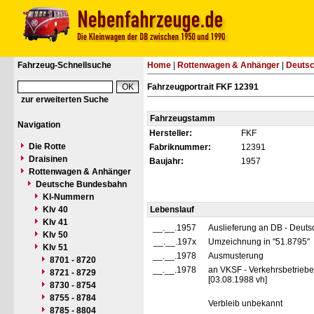
Fahrzeug-Schnellsuche
Home
|
Rottenwagen & Anhänger
|
Deuts
Fahrzeugportrait FKF 12391
zur erweiterten Suche
Fahrzeugstamm
Navigation
Hersteller:
FKF
Die Rotte
Fabriknummer:
12391
Draisinen
Baujahr:
1957
Rottenwagen & Anhänger
Deutsche Bundesbahn
Kl-Nummern
Klv 40
Lebenslauf
Klv 41
__.__.1957
Auslieferung an DB - Deut
Klv 50
__.__.197x
Umzeichnung in "51.8795"
Klv 51
__.__.1978
Ausmusterung
8701 - 8720
__.__.1978
an VKSF - Verkehrsbetriebe
8721 - 8729
[03.08.1988 vh]
8730 - 8754
8755 - 8784
Verbleib unbekannt
8785 - 8804