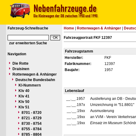
Fahrzeug-Schnellsuche
Home
|
Rottenwagen & Anhänger
|
Deuts
Fahrzeugportrait FKF 12397
zur erweiterten Suche
Fahrzeugstamm
Navigation
Hersteller:
FKF
Die Rotte
Fabriknummer:
12397
Draisinen
Baujahr:
1957
Rottenwagen & Anhänger
Deutsche Bundesbahn
Kl-Nummern
Klv 40
Lebenslauf
Klv 41
__.__.1957
Auslieferung an DB - Deut
Klv 50
__.__.197x
Umzeichnung in "51.8801"
Klv 51
__.__.19xx
Ausmusterung
8701 - 8720
__.__.19xx
an VVM - Verein Verkehrs
8721 - 8729
__.__.19xx
Einsatz im Museum Schönb
8730 - 8754
8755 - 8784
8785 - 8804