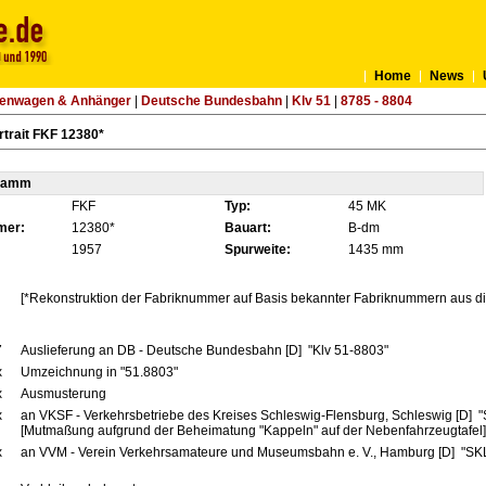
Home
News
tenwagen & Anhänger
|
Deutsche Bundesbahn
|
Klv 51
|
8785 - 8804
trait FKF 12380*
tamm
FKF
Typ:
45 MK
mer:
12380*
Bauart:
B-dm
1957
Spurweite:
1435 mm
[*Rekonstruktion der Fabriknummer auf Basis bekannter Fabriknummern aus die
7
Auslieferung an DB - Deutsche Bundesbahn [D] "Klv 51-8803"
x
Umzeichnung in "51.8803"
x
Ausmusterung
x
an VKSF - Verkehrsbetriebe des Kreises Schleswig-Flensburg, Schleswig [D] 
[Mutmaßung aufgrund der Beheimatung "Kappeln" auf der Nebenfahrzeugtafel]
x
an VVM - Verein Verkehrsamateure und Museumsbahn e. V., Hamburg [D] "SK