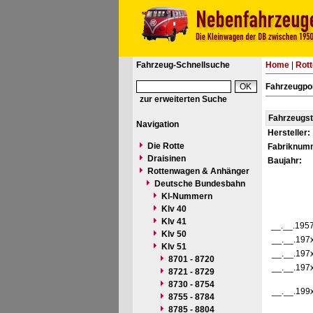
Fahrzeug-Schnellsuche
Home
|
Rot
Fahrzeugpor
zur erweiterten Suche
Fahrzeugs
Navigation
Hersteller:
Die Rotte
Fabriknum
Draisinen
Baujahr:
Rottenwagen & Anhänger
Deutsche Bundesbahn
Kl-Nummern
Klv 40
Klv 41
__.__.195
Klv 50
__.__.197
Klv 51
__.__.197
8701 - 8720
__.__.197
8721 - 8729
8730 - 8754
__.__.199
8755 - 8784
8785 - 8804