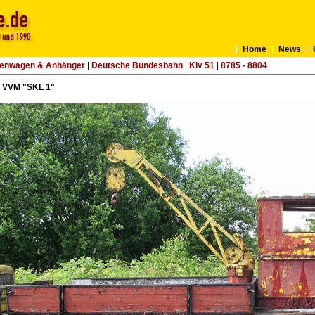
Home
News
tenwagen & Anhänger
|
Deutsche Bundesbahn
|
Klv 51
|
8785 - 8804
- VVM "SKL 1"