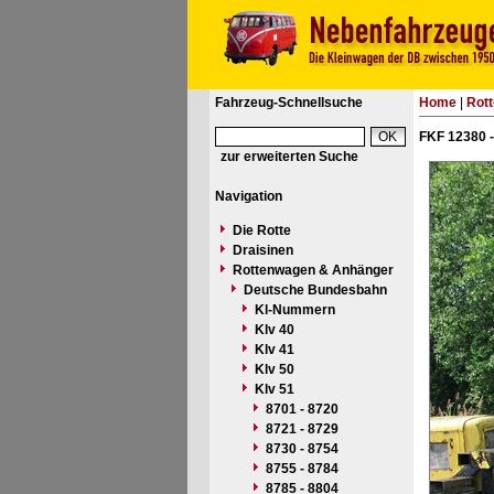
Fahrzeug-Schnellsuche
Home
|
Rot
FKF 12380 
zur erweiterten Suche
Navigation
Die Rotte
Draisinen
Rottenwagen & Anhänger
Deutsche Bundesbahn
Kl-Nummern
Klv 40
Klv 41
Klv 50
Klv 51
8701 - 8720
8721 - 8729
8730 - 8754
8755 - 8784
8785 - 8804