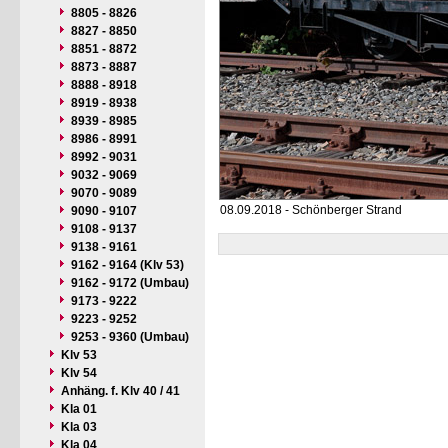
8805 - 8826
8827 - 8850
8851 - 8872
8873 - 8887
8888 - 8918
8919 - 8938
8939 - 8985
8986 - 8991
8992 - 9031
9032 - 9069
9070 - 9089
08.09.2018 - Schönberger Strand
9090 - 9107
9108 - 9137
9138 - 9161
9162 - 9164 (Klv 53)
9162 - 9172 (Umbau)
9173 - 9222
9223 - 9252
9253 - 9360 (Umbau)
Klv 53
Klv 54
Anhäng. f. Klv 40 / 41
Kla 01
Kla 03
Kla 04