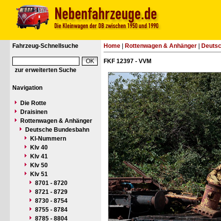
Fahrzeug-Schnellsuche
Home
|
Rottenwagen & Anhänger
|
Deuts
FKF 12397 - VVM
zur erweiterten Suche
Navigation
Die Rotte
Draisinen
Rottenwagen & Anhänger
Deutsche Bundesbahn
Kl-Nummern
Klv 40
Klv 41
Klv 50
Klv 51
8701 - 8720
8721 - 8729
8730 - 8754
8755 - 8784
8785 - 8804