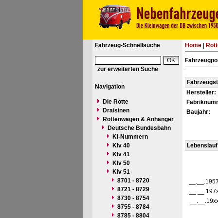
Fahrzeug-Schnellsuche
Home
|
Rot
Fahrzeugpor
zur erweiterten Suche
Fahrzeugs
Navigation
Hersteller:
Die Rotte
Fabriknum
Draisinen
Baujahr:
Rottenwagen & Anhänger
Deutsche Bundesbahn
Kl-Nummern
Klv 40
Lebenslauf
Klv 41
Klv 50
Klv 51
8701 - 8720
__.__.195
8721 - 8729
__.__.197
8730 - 8754
__.__.19x
8755 - 8784
8785 - 8804