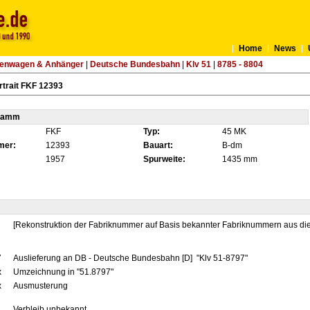
Home
News
tenwagen & Anhänger
|
Deutsche Bundesbahn
|
Klv 51
|
8785 - 8804
trait FKF 12393
tamm
FKF
Typ:
45 MK
mer:
12393
Bauart:
B-dm
1957
Spurweite:
1435 mm
[Rekonstruktion der Fabriknummer auf Basis bekannter Fabriknummern aus dies
7
Auslieferung an DB - Deutsche Bundesbahn [D] "Klv 51-8797"
x
Umzeichnung in "51.8797"
x
Ausmusterung
Verbleib unbekannt