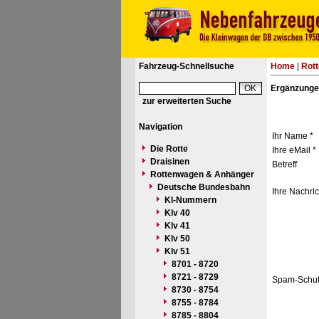
Fahrzeug-Schnellsuche
Home
|
Rot
Ergänzunge
zur erweiterten Suche
Navigation
Ihr Name *
Die Rotte
Ihre eMail *
Draisinen
Betreff
Rottenwagen & Anhänger
Deutsche Bundesbahn
Ihre Nachric
Kl-Nummern
Klv 40
Klv 41
Klv 50
Klv 51
8701 - 8720
8721 - 8729
Spam-Schut
8730 - 8754
8755 - 8784
8785 - 8804