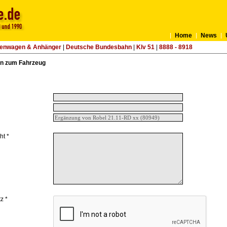
Home
News
tenwagen & Anhänger
|
Deutsche Bundesbahn
|
Klv 51
|
8888 - 8918
n zum Fahrzeug
ht *
z *