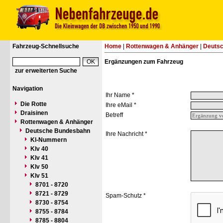
Fahrzeug-Schnellsuche
Home
|
Rottenwagen & Anhänger
|
Deuts
Ergänzungen zum Fahrzeug
zur erweiterten Suche
Navigation
Ihr Name *
Die Rotte
Ihre eMail *
Draisinen
Betreff
Rottenwagen & Anhänger
Deutsche Bundesbahn
Ihre Nachricht *
Kl-Nummern
Klv 40
Klv 41
Klv 50
Klv 51
8701 - 8720
8721 - 8729
Spam-Schutz *
8730 - 8754
8755 - 8784
8785 - 8804