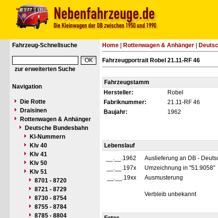
Fahrzeug-Schnellsuche
Home
|
Rottenwagen & Anhänger
|
Deuts
Fahrzeugportrait Robel 21.11-RF 46
zur erweiterten Suche
Fahrzeugstamm
Navigation
Hersteller:
Robel
Die Rotte
Fabriknummer:
21.11-RF 46
Draisinen
Baujahr:
1962
Rottenwagen & Anhänger
Deutsche Bundesbahn
Kl-Nummern
Klv 40
Lebenslauf
Klv 41
__.__.1962
Auslieferung an DB - Deut
Klv 50
__.__.197x
Umzeichnung in "51.9058"
Klv 51
__.__.19xx
Ausmusterung
8701 - 8720
8721 - 8729
Verbleib unbekannt
8730 - 8754
8755 - 8784
8785 - 8804