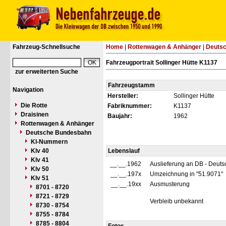
Fahrzeug-Schnellsuche
Home
|
Rottenwagen & Anhänger
|
Deuts
Fahrzeugportrait Sollinger Hütte K1137
zur erweiterten Suche
Fahrzeugstamm
Navigation
Hersteller:
Sollinger Hütte
Die Rotte
Fabriknummer:
K1137
Draisinen
Baujahr:
1962
Rottenwagen & Anhänger
Deutsche Bundesbahn
Kl-Nummern
Klv 40
Lebenslauf
Klv 41
__.__.1962
Auslieferung an DB - Deut
Klv 50
__.__.197x
Umzeichnung in "51.9071"
Klv 51
__.__.19xx
Ausmusterung
8701 - 8720
8721 - 8729
Verbleib unbekannt
8730 - 8754
8755 - 8784
8785 - 8804