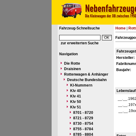
Fahrzeug-Schnellsuche
Home
|
Rot
Fahrzeugpor
zur erweiterten Suche
Fahrzeugs
Navigation
Hersteller:
Die Rotte
Fabriknum
Draisinen
Baujahr:
Rottenwagen & Anhänger
Deutsche Bundesbahn
Kl-Nummern
Klv 40
Lebenslauf
Klv 41
__.__.196
Klv 50
__.__.197
Klv 51
__.__.19x
8701 - 8720
8721 - 8729
8730 - 8754
8755 - 8784
8785 - 8804