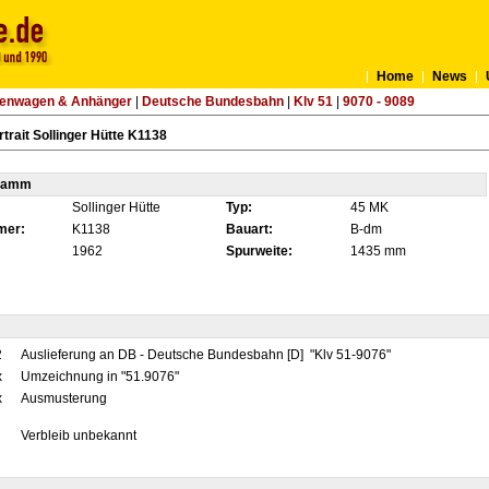
Home
News
tenwagen & Anhänger
|
Deutsche Bundesbahn
|
Klv 51
|
9070 - 9089
trait Sollinger Hütte K1138
tamm
Sollinger Hütte
Typ:
45 MK
mer:
K1138
Bauart:
B-dm
1962
Spurweite:
1435 mm
2
Auslieferung an DB - Deutsche Bundesbahn [D] "Klv 51-9076"
x
Umzeichnung in "51.9076"
x
Ausmusterung
Verbleib unbekannt