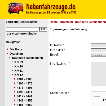
Fahrzeug-Schnellsuche
Home
|
Draisinen
|
Deutsche Bundesbahn
Ergänzungen zum Fahrzeug
zur erweiterten Suche
Navigation
Ihr Name *
Die Rotte
Ihre eMail *
Draisinen
Betreff
Deutsche Bundesbahn
Klv 09
Ihre Nachricht *
Klv 10
Klv 11
Klv 12
4301 - 4305
4306 - 4375
4376 - 4395
4396 - 4411
Spam-Schutz *
4412 - 4441
4442 - 4455
4456 - 4569