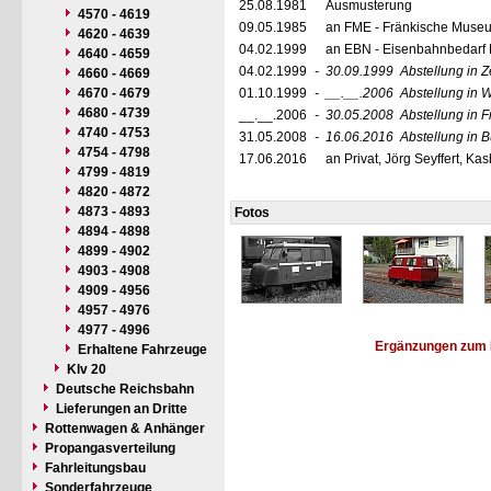
25.08.1981
Ausmusterung
4570 - 4619
09.05.1985
an FME - Fränkische Museu
4620 - 4639
04.02.1999
an EBN - Eisenbahnbedarf 
4640 - 4659
04.02.1999
-
30.09.1999
Abstellung in Z
4660 - 4669
4670 - 4679
01.10.1999
-
__.__.2006
Abstellung in 
4680 - 4739
__.__.2006
-
30.05.2008
Abstellung in F
4740 - 4753
31.05.2008
-
16.06.2016
Abstellung in 
4754 - 4798
17.06.2016
an Privat, Jörg Seyffert, K
4799 - 4819
4820 - 4872
4873 - 4893
Fotos
4894 - 4898
4899 - 4902
4903 - 4908
4909 - 4956
4957 - 4976
4977 - 4996
Ergänzungen zum 
Erhaltene Fahrzeuge
Klv 20
Deutsche Reichsbahn
Lieferungen an Dritte
Rottenwagen & Anhänger
Propangasverteilung
Fahrleitungsbau
Sonderfahrzeuge