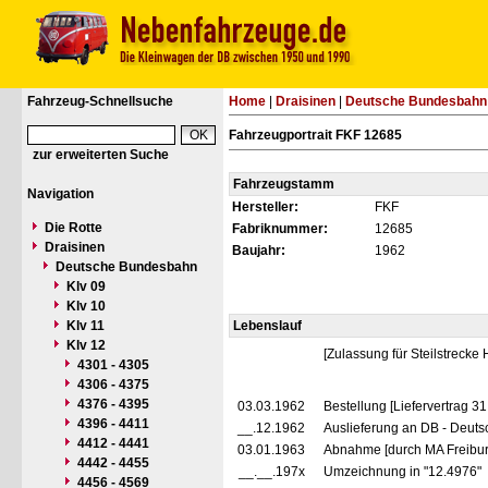
Fahrzeug-Schnellsuche
Home
|
Draisinen
|
Deutsche Bundesbahn
Fahrzeugportrait FKF 12685
zur erweiterten Suche
Fahrzeugstamm
Navigation
Hersteller:
FKF
Die Rotte
Fabriknummer:
12685
Draisinen
Baujahr:
1962
Deutsche Bundesbahn
Klv 09
Klv 10
Klv 11
Lebenslauf
Klv 12
[Zulassung für Steilstrecke 
4301 - 4305
4306 - 4375
4376 - 4395
03.03.1962
Bestellung [Liefervertrag 3
4396 - 4411
__.12.1962
Auslieferung an DB - Deut
4412 - 4441
03.01.1963
Abnahme [durch MA Freiburg
4442 - 4455
__.__.197x
Umzeichnung in "12.4976"
4456 - 4569