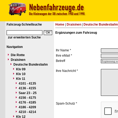
Fahrzeug-Schnellsuche
Home
|
Draisinen
|
Deutsche Bundesbahn
Ergänzungen zum Fahrzeug
zur erweiterten Suche
Navigation
Ihr Name *
Die Rotte
Ihre eMail *
Draisinen
Betreff
Deutsche Bundesbahn
Klv 09
Ihre Nachricht *
Klv 10
Klv 11
4101 - 4135
4136 - 4155
Saar 23 - 25
4156 - 4175
4176 - 4185
Spam-Schutz *
4186 - 4209
4210 - 4214
Klv 12