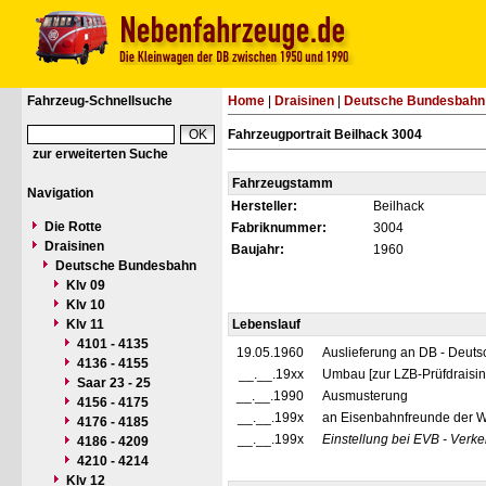
Fahrzeug-Schnellsuche
Home
|
Draisinen
|
Deutsche Bundesbahn
Fahrzeugportrait Beilhack 3004
zur erweiterten Suche
Fahrzeugstamm
Navigation
Hersteller:
Beilhack
Die Rotte
Fabriknummer:
3004
Draisinen
Baujahr:
1960
Deutsche Bundesbahn
Klv 09
Klv 10
Klv 11
Lebenslauf
4101 - 4135
19.05.1960
Auslieferung an DB - Deut
4136 - 4155
__.__.19xx
Umbau [zur LZB-Prüfdraisin
Saar 23 - 25
__.__.1990
Ausmusterung
4156 - 4175
__.__.199x
an Eisenbahnfreunde der W
4176 - 4185
__.__.199x
Einstellung bei EVB - Ver
4186 - 4209
4210 - 4214
Klv 12