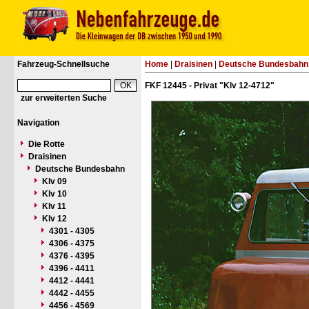
Fahrzeug-Schnellsuche
Home
|
Draisinen
|
Deutsche Bundesbahn
FKF 12445 - Privat "Klv 12-4712"
zur erweiterten Suche
Navigation
Die Rotte
Draisinen
Deutsche Bundesbahn
Klv 09
Klv 10
Klv 11
Klv 12
4301 - 4305
4306 - 4375
4376 - 4395
4396 - 4411
4412 - 4441
4442 - 4455
4456 - 4569