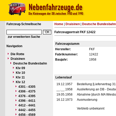
Fahrzeug-Schnellsuche
Home
|
Draisinen
|
Deutsche Bundesbahn
Fahrzeugportrait FKF 12422
zur erweiterten Suche
Fahrzeugstamm
Navigation
Hersteller:
FKF
Die Rotte
Fabriknummer:
12422
Draisinen
Baujahr:
1958
Deutsche Bundesbahn
Klv 09
Klv 10
Klv 11
Lebenslauf
Klv 12
19.12.1957
Bestellung [Liefervertrag 
4301 - 4305
__.__.1958
Auslieferung an DB - Deut
4306 - 4375
19.05.1958
Abnahme [durch MA Wiesb
4376 - 4395
16.12.1973
Ausmusterung
4396 - 4411
4412 - 4441
Verbleib unbekannt
4442 - 4455
4456 - 4569