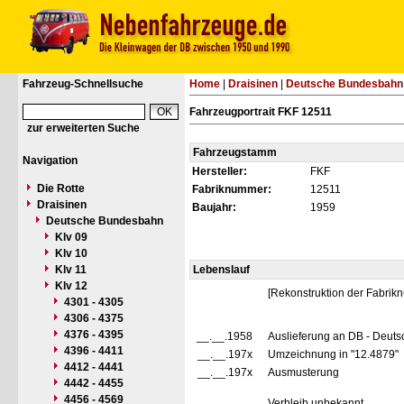
Fahrzeug-Schnellsuche
Home
|
Draisinen
|
Deutsche Bundesbahn
Fahrzeugportrait FKF 12511
zur erweiterten Suche
Fahrzeugstamm
Navigation
Hersteller:
FKF
Die Rotte
Fabriknummer:
12511
Draisinen
Baujahr:
1959
Deutsche Bundesbahn
Klv 09
Klv 10
Klv 11
Lebenslauf
Klv 12
[Rekonstruktion der Fabrik
4301 - 4305
4306 - 4375
4376 - 4395
__.__.1958
Auslieferung an DB - Deut
4396 - 4411
__.__.197x
Umzeichnung in "12.4879"
4412 - 4441
__.__.197x
Ausmusterung
4442 - 4455
4456 - 4569
Verbleib unbekannt