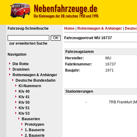
Fahrzeug-Schnellsuche
Home
|
Rottenwagen & Anhänger
|
Deuts
Fahrzeugportrait WU 16737
zur erweiterten Suche
Fahrzeugstamm
Navigation
Hersteller:
WU
Die Rotte
Fabriknummer:
16737
Draisinen
Baujahr:
1971
Rottenwagen & Anhänger
Deutsche Bundesbahn
Kl-Nummern
Klv 40
Stationierungen
Klv 41
-
TRB Frankfurt (M
Klv 50
Klv 51
Klv 53
Bauserien
Prototypen
1. Bauserie
2. Bauserie