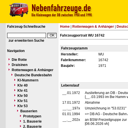
Fahrzeug-Schnellsuche
Home
|
Rottenwagen & Anhänger
|
Deuts
Fahrzeugportrait WU 16742
zur erweiterten Suche
Fahrzeugstamm
Navigation
Hersteller:
WU
Die Rotte
Fabriknummer:
16742
Draisinen
Baujahr:
1971
Rottenwagen & Anhänger
Deutsche Bundesbahn
Kl-Nummern
Klv 40
Lebenslauf
Klv 41
__.01.1972
Auslieferung an DB - Deut
Klv 50
[__..03.1993 im Bw Hamm v
Klv 51
17.01.1972
Abnahme
Klv 53
__.__.197x
Umzeichnung in "53.0231"
Bauserien
01.01.1994
=> DB AG - Deutsche Bahn 
Prototypen
__.__.202x
an BSW-Freizeitgruppe zur 
1. Bauserie
[06.06.2026 vh]
2. Bauserie