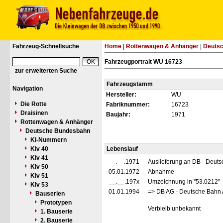
Fahrzeug-Schnellsuche
Home
|
Rottenwagen & Anhänger
|
Deuts
Fahrzeugportrait WU 16723
zur erweiterten Suche
Fahrzeugstamm
Navigation
Hersteller:
WU
Die Rotte
Fabriknummer:
16723
Draisinen
Baujahr:
1971
Rottenwagen & Anhänger
Deutsche Bundesbahn
Kl-Nummern
Klv 40
Lebenslauf
Klv 41
__.__.1971
Auslieferung an DB - Deut
Klv 50
05.01.1972
Abnahme
Klv 51
__.__.197x
Umzeichnung in "53.0212"
Klv 53
01.01.1994
=> DB AG - Deutsche Bahn 
Bauserien
Prototypen
Verbleib unbekannt
1. Bauserie
2. Bauserie