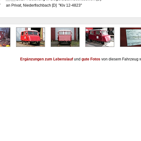
7
an Privat, Niederfischbach [D] "Klv 12-4823"
Ergänzungen zum Lebenslauf
und
gute Fotos
von diesem Fahrzeug w