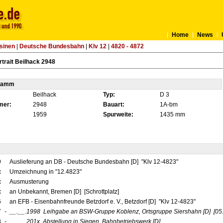
Home
News
sinen
|
Deutsche Bundesbahn
|
Klv 12
|
4820 - 4872
trait Beilhack 2948
tamm
Beilhack
Typ:
D 3
mer:
2948
Bauart:
1A-bm
1959
Spurweite:
1435 mm
9
Auslieferung an DB - Deutsche Bundesbahn [D] "Klv 12-4823"
x
Umzeichnung in "12.4823"
x
Ausmusterung
x
an Unbekannt, Bremen [D] [Schrottplatz]
6
an EFB - Eisenbahnfreunde Betzdorf e. V., Betzdorf [D] "Klv 12-4823"
7
-
__.__.1998
Leihgabe an BSW-Gruppe Koblenz, Ortsgruppe Siershahn
[D]
[05
8
-
__.__.201x
Abstellung in Siegen, Bahnbetriebswerk
[D]