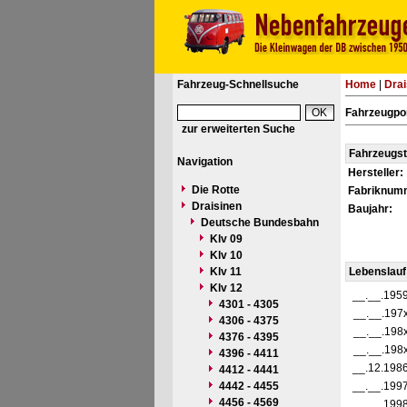
Fahrzeug-Schnellsuche
Home
|
Drai
Fahrzeugpor
zur erweiterten Suche
Fahrzeugs
Navigation
Hersteller:
Die Rotte
Fabriknum
Draisinen
Baujahr:
Deutsche Bundesbahn
Klv 09
Klv 10
Klv 11
Lebenslauf
Klv 12
__.__.195
4301 - 4305
__.__.197
4306 - 4375
__.__.198
4376 - 4395
__.__.198
4396 - 4411
__.12.198
4412 - 4441
4442 - 4455
__.__.199
4456 - 4569
__.__.199