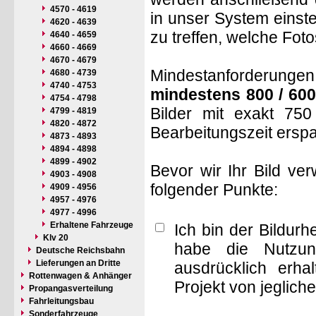
4570 - 4619
in unser System einste
4620 - 4639
zu treffen, welche Fot
4640 - 4659
4660 - 4669
4670 - 4679
Mindestanforderungen: 
4680 - 4739
4740 - 4753
mindestens 800 / 600
4754 - 4798
Bilder mit exakt 75
4799 - 4819
4820 - 4872
Bearbeitungszeit ersp
4873 - 4893
4894 - 4898
4899 - 4902
Bevor wir Ihr Bild ve
4903 - 4908
folgender Punkte:
4909 - 4956
4957 - 4976
4977 - 4996
Erhaltene Fahrzeuge
Ich bin der Bildur
Klv 20
habe die Nutzun
Deutsche Reichsbahn
Lieferungen an Dritte
ausdrücklich erha
Rottenwagen & Anhänger
Projekt von jeglich
Propangasverteilung
Fahrleitungsbau
Sonderfahrzeuge