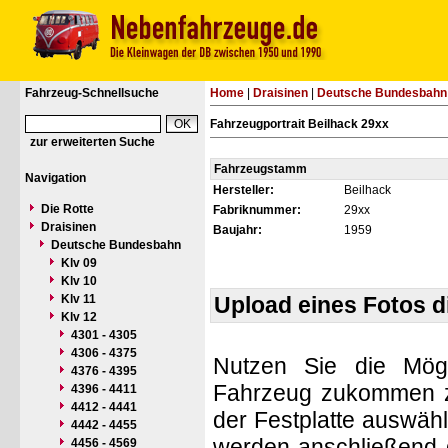
Fahrzeug-Schnellsuche
Home
|
Draisinen
|
Deutsche Bundesbahn
Fahrzeugportrait Beilhack 29xx
zur erweiterten Suche
Fahrzeugstamm
Navigation
Hersteller:
Beilhack
Die Rotte
Fabriknummer:
29xx
Draisinen
Baujahr:
1959
Deutsche Bundesbahn
Klv 09
Klv 10
Klv 11
Upload eines Fotos 
Klv 12
4301 - 4305
4306 - 4375
Nutzen Sie die Mögl
4376 - 4395
Fahrzeug zukommen zu 
4396 - 4411
4412 - 4441
der Festplatte auswäh
4442 - 4455
werden anschließend d
4456 - 4569