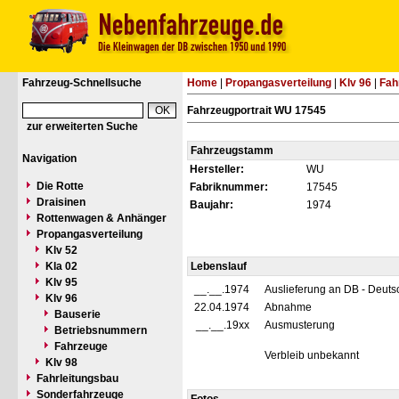
Fahrzeug-Schnellsuche
Home
|
Propangasverteilung
|
Klv 96
|
Fah
Fahrzeugportrait WU 17545
zur erweiterten Suche
Fahrzeugstamm
Navigation
Hersteller:
WU
Die Rotte
Fabriknummer:
17545
Draisinen
Baujahr:
1974
Rottenwagen & Anhänger
Propangasverteilung
Klv 52
Kla 02
Lebenslauf
Klv 95
__.__.1974
Auslieferung an DB - Deuts
Klv 96
22.04.1974
Abnahme
Bauserie
__.__.19xx
Ausmusterung
Betriebsnummern
Fahrzeuge
Verbleib unbekannt
Klv 98
Fahrleitungsbau
Sonderfahrzeuge