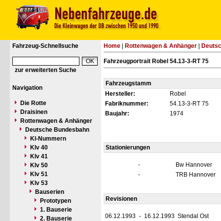
Fahrzeug-Schnellsuche
Home
|
Rottenwagen & Anhänger
|
Deuts
Fahrzeugportrait Robel 54.13-3-RT 75
zur erweiterten Suche
Fahrzeugstamm
Navigation
Hersteller:
Robel
Die Rotte
Fabriknummer:
54.13-3-RT 75
Draisinen
Baujahr:
1974
Rottenwagen & Anhänger
Deutsche Bundesbahn
Kl-Nummern
Klv 40
Stationierungen
Klv 41
-
Bw Hannover
Klv 50
Klv 51
-
TRB Hannover
Klv 53
Bauserien
Revisionen
Prototypen
1. Bauserie
06.12.1993
-
16.12.1993
Stendal Ost
2. Bauserie