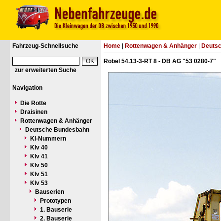
Fahrzeug-Schnellsuche
Home
|
Rottenwagen & Anhänger
|
Deuts
Robel 54.13-3-RT 8 - DB AG "53 0280-7"
zur erweiterten Suche
Navigation
Die Rotte
Draisinen
Rottenwagen & Anhänger
Deutsche Bundesbahn
Kl-Nummern
Klv 40
Klv 41
Klv 50
Klv 51
Klv 53
Bauserien
Prototypen
1. Bauserie
2. Bauserie