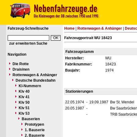
Fahrzeug-Schnellsuche
Home
|
Rottenwagen & Anhänger
|
Deuts
Fahrzeugportrait WU 18423
zur erweiterten Suche
Fahrzeugstamm
Navigation
Hersteller:
WU
Die Rotte
Fabriknummer:
18423
Draisinen
Baujahr:
1974
Rottenwagen & Anhänger
Deutsche Bundesbahn
Kl-Nummern
Klv 40
Stationierungen
Klv 41
22.05.1974
-
19.09.1987
Bw St. Wendel
Klv 50
Klv 51
20.05.1987
-
Bw Saarbrücken
Klv 53
-
TRB Saarbrück
Bauserien
Prototypen
1. Bauserie
2. Bauserie