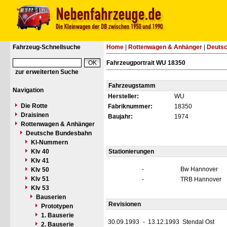
Fahrzeug-Schnellsuche
Home
|
Rottenwagen & Anhänger
|
Deuts
Fahrzeugportrait WU 18350
zur erweiterten Suche
Fahrzeugstamm
Navigation
Hersteller:
WU
Die Rotte
Fabriknummer:
18350
Draisinen
Baujahr:
1974
Rottenwagen & Anhänger
Deutsche Bundesbahn
Kl-Nummern
Klv 40
Stationierungen
Klv 41
-
Bw Hannover
Klv 50
Klv 51
-
TRB Hannover
Klv 53
Bauserien
Revisionen
Prototypen
1. Bauserie
30.09.1993
-
13.12.1993
Stendal Ost
2. Bauserie